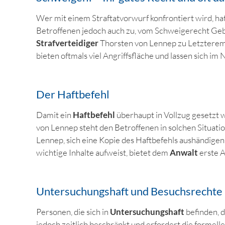
Wer mit einem Straftatvorwurf konfrontiert wird, ha
Betroffenen jedoch auch zu, vom Schweigerecht Geb
Strafverteidiger
Thorsten von Lennep zu Letzterem.
bieten oftmals viel Angriffsfläche und lassen sich im 
Der Haftbefehl
Damit ein
Haftbefehl
überhaupt in Vollzug gesetzt w
von Lennep steht den Betroffenen in solchen Situatio
Lennep, sich eine Kopie des Haftbefehls aushändigen 
wichtige Inhalte aufweist, bietet dem
Anwalt
erste 
Untersuchungshaft und Besuchsrechte
Personen, die sich in
Untersuchungshaft
befinden, 
jedoch zeitlich beschränkt und erfordert die formel