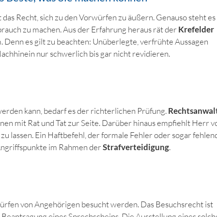
t das Recht, sich zu den Vorwürfen zu äußern. Genauso steht es
rauch zu machen. Aus der Erfahrung heraus rät der
Krefelder
 Denn es gilt zu beachten: Unüberlegte, verfrühte Aussagen
Nachhinein nur schwerlich bis gar nicht revidieren.
erden kann, bedarf es der richterlichen Prüfung.
Rechtsanwal
nen mit Rat und Tat zur Seite. Darüber hinaus empfiehlt Herr v
zu lassen. Ein Haftbefehl, der formale Fehler oder sogar fehlen
Angriffspunkte im Rahmen der
Strafverteidigung
.
dürfen von Angehörigen besucht werden. Das Besuchsrecht ist
le Beantragung eines Sprechscheins. Die Ausstellung eines solc