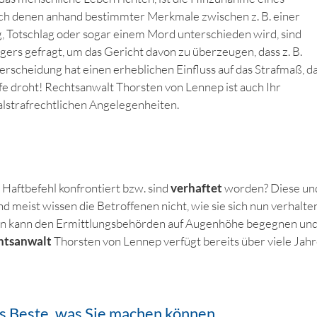
ch denen anhand bestimmter Merkmale zwischen z. B. einer
, Totschlag oder sogar einem Mord unterschieden wird, sind
gers gefragt, um das Gericht davon zu überzeugen, dass z. B.
rscheidung hat einen erheblichen Einfluss auf das Strafmaß, d
fe droht! Rechtsanwalt Thorsten von Lennep ist auch Ihr
talstrafrechtlichen Angelegenheiten.
 Haftbefehl konfrontiert bzw. sind
verhaftet
worden? Diese un
d meist wissen die Betroffenen nicht, wie sie sich nun verhalte
n kann den Ermittlungsbehörden auf Augenhöhe begegnen un
htsanwalt
Thorsten von Lennep verfügt bereits über viele Jah
as Beste, was Sie machen können