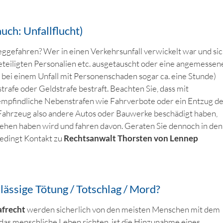
uch: Unfallflucht)
weggefahren? Wer in einen Verkehrsunfall verwickelt war und si
beteiligten Personalien etc. ausgetauscht oder eine angemessen
, bei einem Unfall mit Personenschaden sogar ca. eine Stunde)
strafe oder Geldstrafe bestraft. Beachten Sie, dass mit
mpfindliche Nebenstrafen wie Fahrverbote oder ein Entzug d
 Fahrzeug also andere Autos oder Bauwerke beschädigt haben,
esehen haben wird und fahren davon. Geraten Sie dennoch in den
bedingt Kontakt zu
Rechtsanwalt Thorsten von Lennep
lässige Tötung / Totschlag / Mord?
afrecht
werden sicherlich von den meisten Menschen mit dem
en das menschliche Leben richten, ist die Hinzunahme eines