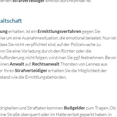
gierten
Strafverteidiger
sinnvoll durchführbar ist.
altschaft
mung
erhalten, ist ein
Ermittlungsverfahren
gegen Sie
ise um eine Ausnahmesituation, die emotional belastet. Nun ist 
ass Sie nicht verpflichtet sind, auf der Polizeiwache zu
nn Sie eine Vorladung durch den Richter oder die
Aufforderung nicht folgen, wird man Sie ggf. festnehmen. Bevor
 einen
Anwalt
auf.
Rechtsanwalt
Thorsten von Lennep aus
er Ihren
Strafverteidiger
erhalten Sie die Möglichkeit der
stand wie die Ermittlungsbehörden.
drigkeiten und Straftaten kommen
Bußgelder
zum Tragen. Ob
 eine Straße überquert oder im Halteverbot geparkt haben, in