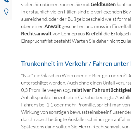
vielen Situationen können Sie mit
Geldbußen
konfro
In erstaunlich vielen Fällen sind die vorliegenden Be
ausreichend, oder der Bußgeldbescheid weist formal
über einen
Anwalt
geschehen und muss im Einzelfall
Rechtsanwalt
von Lennep aus
Krefeld
die Erfolgsc
Einspruchsfrist besteht! Warten Sie daher nicht zu la
Trunkenheit im Verkehr / Fahren unter
"Nur" ein Gläschen Wein oder ein Bier getrunken? Der
unterschätzt werden. Auch ohne einen Unfall verursa
0,3 Promille wegen sog.
relativer Fahruntüchtigke
Anhaltspunkte hinzutreten ("alkoholbedingte Ausfall
Fahrens bei 1,1 oder mehr Promille, spricht man von
Wirkung von sonstigen bewusstseinsbeeinflussenden
durch rauschbedingte Ausfallerscheinungen auffallen
Spätestens dann sollten Sie Herrn Rechtsanwalt von