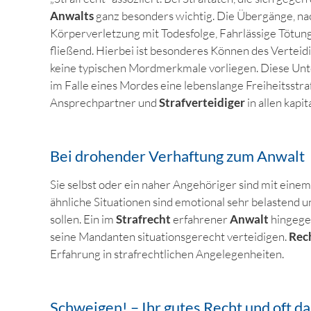
Anwalts
ganz besonders wichtig. Die Übergänge, na
Körperverletzung mit Todesfolge, Fahrlässige Tötung
fließend. Hierbei ist besonderes Können des Verteidi
keine typischen Mordmerkmale vorliegen. Diese Unte
im Falle eines Mordes eine lebenslange Freiheitsstra
Ansprechpartner und
Strafverteidiger
in allen kapi
Bei drohender Verhaftung zum Anwalt
Sie selbst oder ein naher Angehöriger sind mit einem
ähnliche Situationen sind emotional sehr belastend un
sollen. Ein im
Strafrecht
erfahrener
Anwalt
hingege
seine Mandanten situationsgerecht verteidigen.
Rec
Erfahrung in strafrechtlichen Angelegenheiten.
Schweigen! – Ihr gutes Recht und oft d