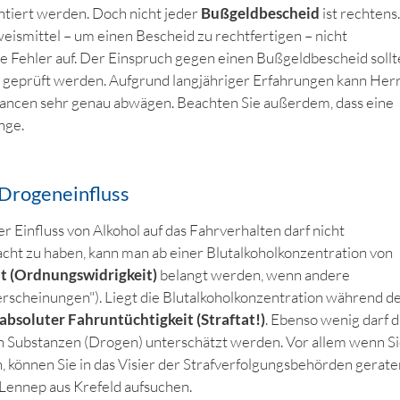
ntiert werden. Doch nicht jeder
Bußgeldbescheid
ist rechtens.
weismittel – um einen Bescheid zu rechtfertigen – nicht
e Fehler auf. Der Einspruch gegen einen Bußgeldbescheid sollt
 geprüft werden. Aufgrund langjähriger Erfahrungen kann Her
hancen sehr genau abwägen. Beachten Sie außerdem, dass eine
nge.
 Drogeneinfluss
 Einfluss von Alkohol auf das Fahrverhalten darf nicht
cht zu haben, kann man ab einer Blutalkoholkonzentration von
it (Ordnungswidrigkeit)
belangt werden, wenn andere
erscheinungen"). Liegt die Blutalkoholkonzentration während d
absoluter Fahruntüchtigkeit (Straftat!)
. Ebenso wenig darf d
 Substanzen (Drogen) unterschätzt werden. Vor allem wenn S
, können Sie in das Visier der Strafverfolgungsbehörden gerate
 Lennep aus Krefeld aufsuchen.